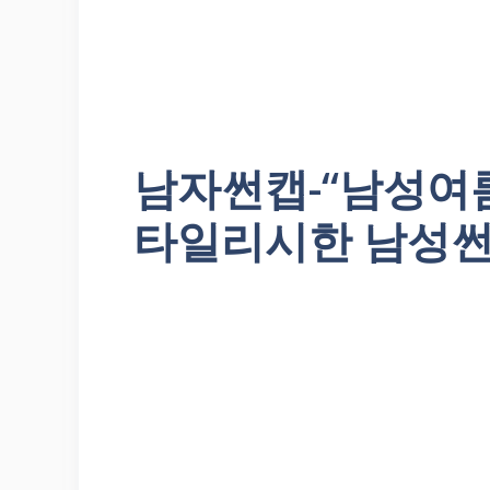
남자썬캡-“남성여
타일리시한 남성썬