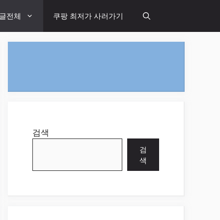
글전체
쿠팡 최저가 사러가기
검색
검
색