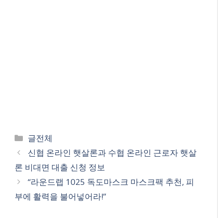
Categories
글전체
신협 온라인 햇살론과 수협 온라인 근로자 햇살
론 비대면 대출 신청 정보
“라운드랩 1025 독도마스크 마스크팩 추천, 피
부에 활력을 불어넣어라!”