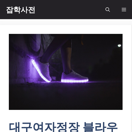
Skip
잡학사전
Me
to
content
대구여자정장 블라우