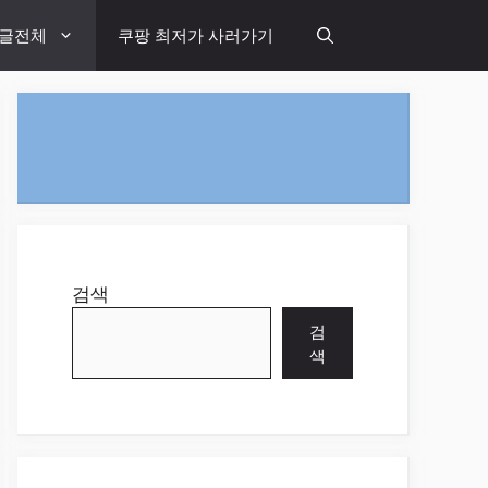
글전체
쿠팡 최저가 사러가기
검색
검
색