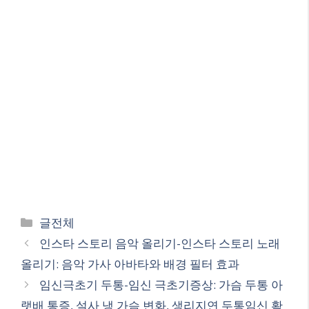
Categories
글전체
인스타 스토리 음악 올리기-인스타 스토리 노래
올리기: 음악 가사 아바타와 배경 필터 효과
임신극초기 두통-임신 극초기증상: 가슴 두통 아
랫배 통증, 설사 냉 가슴 변화, 생리지연 두통임신 확