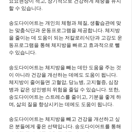
요요현상이 적고, 장기적으로 건강하게 체중을 유지
할 수 있습니다.
송도다이어트는 개인의 체형과 체질, 생활습관에 맞
는 맞춤식단과 운동프로그램을 제공합니다. 체지방
을 줄이는 데 도움이 되는 저칼로리식단과 고강도 운
동프로그램을 통해 체지방을 빠르고 효과적으로 뺄
수 있습니다.
송도다이어트는 체지방을 빼는 데만 도움을 주는 것
이 아니라 건강을 개선하는 데에도 도움이 됩니다.
체지방이 줄어들면 고혈압, 당뇨병, 고지혈증, 심장
병과 같은 성인병의 위험을 줄일 수 있습니다. 또한,
송도다이어트는 스트레스를 줄이고, 기분을 좋게 하
며, 삶의 질을 향상시키는 데에도 도움이 됩니다.
송도다이어트는 체지방을 빼고 건강을 개선하고 싶
은 분들에게 좋은 선택입니다. 송도다이어트를 통해