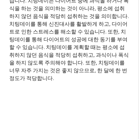
습니다. 치팅데이는 다이어트 중에 과식을 하거나 폭
식을 하는 것을 의미하는 것이 아니라, 평소에 섭취
하지 않던 음식을 적당히 섭취하는 것을 의미합니다.
치팅데이를 통해 신진대사를 활발하게 하고, 다이어
트로 인한 스트레스를 해소할 수 있습니다. 또한, 치
팅데이를 통해 다이어트의 성공에 대한 동기를 부여
할 수 있습니다. 치팅데이를 계획할 때는 평소에 섭
취하지 않던 음식을 적당히 섭취하고, 과식이나 폭식
을 하지 않도록 주의해야 합니다. 또한, 치팅데이를
너무 자주 가지는 것은 좋지 않으므로, 한 달에 한 번
정도가 적당합니다.