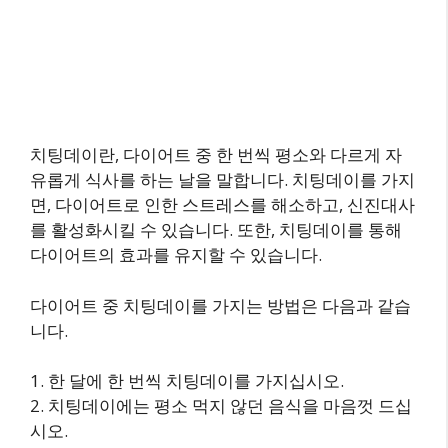
치팅데이란, 다이어트 중 한 번씩 평소와 다르게 자
유롭게 식사를 하는 날을 말합니다. 치팅데이를 가지
면, 다이어트로 인한 스트레스를 해소하고, 신진대사
를 활성화시킬 수 있습니다. 또한, 치팅데이를 통해
다이어트의 효과를 유지할 수 있습니다.
다이어트 중 치팅데이를 가지는 방법은 다음과 같습
니다.
1. 한 달에 한 번씩 치팅데이를 가지십시오.
2. 치팅데이에는 평소 먹지 않던 음식을 마음껏 드십
시오.