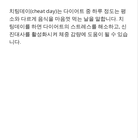
치팅데이(cheat day)는 다이어트 중 하루 정도는 평
소와 다르게 음식을 마음껏 먹는 날을 말합니다. 치
팅데이를 하면 다이어트의 스트레스를 해소하고, 신
진대사를 활성화시켜 체중 감량에 도움이 될 수 있습
니다.