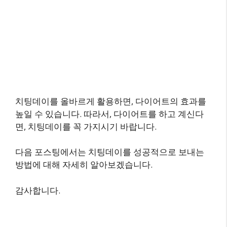
치팅데이를 올바르게 활용하면, 다이어트의 효과를
높일 수 있습니다. 따라서, 다이어트를 하고 계신다
면, 치팅데이를 꼭 가지시기 바랍니다.
다음 포스팅에서는 치팅데이를 성공적으로 보내는
방법에 대해 자세히 알아보겠습니다.
감사합니다.